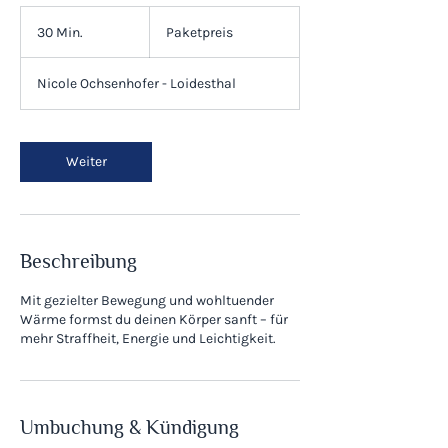
Paketpreis
30 Min.
3
Paketpreis
0
M
Nicole Ochsenhofer - Loidesthal
i
n
.
Weiter
Beschreibung
Mit gezielter Bewegung und wohltuender
Wärme formst du deinen Körper sanft – für
mehr Straffheit, Energie und Leichtigkeit.
Umbuchung & Kündigung