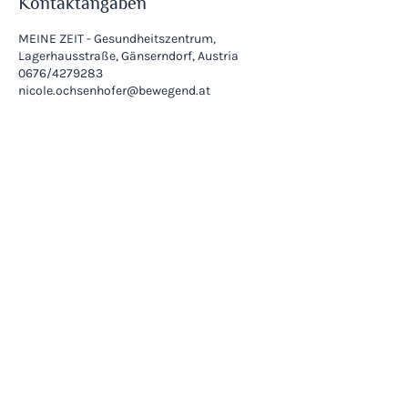
Kontaktangaben
MEINE ZEIT - Gesundheitszentrum,
Lagerhausstraße, Gänserndorf, Austria
0676/4279283
nicole.ochsenhofer@bewegend.at
Kontakt
Mail:
nicole.ochsenhofer@bewegend.at
Tel.:
+43(0) 676 4279283
WhatsApp Chat starten